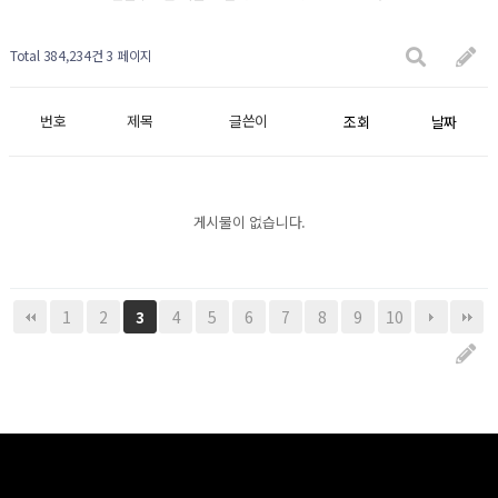
Total 384,234건
3 페이지
번호
제목
글쓴이
조회
날짜
게시물이 없습니다.
1
2
4
5
6
7
8
9
10
3