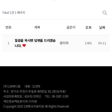
Total 1건
1 페이지
번호
제목
글쓴이
조회
날짜
질문을 하시면 답변을 드리겠습
1
관리자
1401
03-11
니다.
(주)129메디컬
대표 : 김경하
주소 : 경기도 부천시 부일로 405번길 38, 2층(심곡동)
사업자등록번호 : 418-81-55952
TEL : 00-3187-1339
개인정보책임관리자 :이지원
Copyright 2023 129행사의료지원 All Rights Reserved.