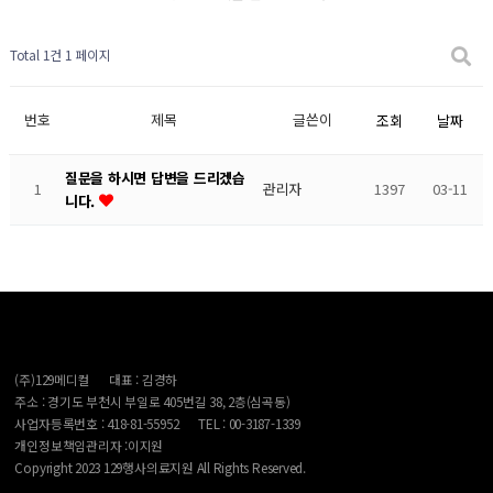
Total 1건
1 페이지
번호
제목
글쓴이
조회
날짜
질문을 하시면 답변을 드리겠습
1
관리자
1397
03-11
니다.
(주)129메디컬
대표 : 김경하
주소 : 경기도 부천시 부일로 405번길 38, 2층(심곡동)
사업자등록번호 : 418-81-55952
TEL : 00-3187-1339
개인정보책임관리자 :이지원
Copyright 2023 129행사의료지원 All Rights Reserved.