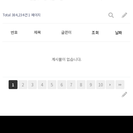
Total 384,234건
1 페이지
번호
제목
글쓴이
조회
날짜
게시물이 없습니다.
2
3
4
5
6
7
8
9
10
1