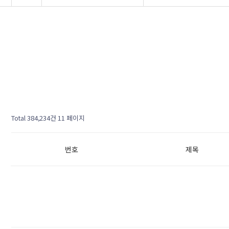
Total 384,234건
11 페이지
번호
제목